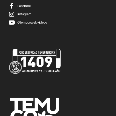
Facebook
Instagram
@temucowebvideos