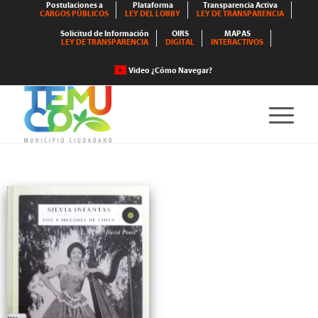
Postulaciones a
Plataforma
Transparencia Activa
CARGOS PÚBLICOS
LEY DEL LOBBY
LEY DE TRANSPARENCIA
Solicitud de Información
OIRS
MAPAS
LEY DE TRANSPARENCIA
DIGITAL
INTERACTIVOS
Video ¿Cómo Navegar?