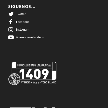
SIGUENOS…
Twitter
Facebook
Instagram
@temucowebvideos