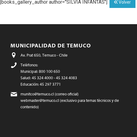
[books_gallery_author author="SILVIA INFANTAS"]
Volver
MUNICIPALIDAD DE TEMUCO
Av. Prat 650, Temuco - Chile
Teléfonos:
Municipal: 800 100 650
Salud: 45 324 4000 - 45 324 4083
Educación: 45 297 3771
munitco@temuco.cl
(correo oficial)
webmaster@temuco.cl
(exclusivo para temas técnicos y de
contenido)