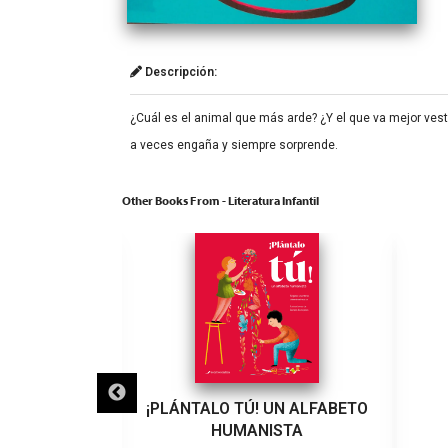
Descripción:
¿Cuál es el animal que más arde? ¿Y el que va mejor vest
a veces engaña y siempre sorprende.
Other Books From - Literatura Infantil
UN NIÑO!
¡PLÁNTALO TÚ! UN ALFABETO
HUMANISTA