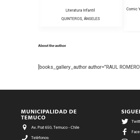
Comic Y
fantil
Literatura Infantil
MARI
QUINTEROS, ÁNGELES
About the author
[books_gallery_author author="RAUL ROMERO
MUNICIPALIDAD DE
SIGU
TEMUCO
Twit
Av. Prat 650, Temuco - Chile
Face
Teléfonos: