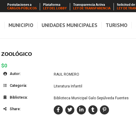
Postulaciones a
Plataforma
Transparencia Activa
Solicitud de
CARGOS PÚBLICOS
LEY DEL LOBBY
LEY DE TRANSPARENCIA
LEY DE TRA
S
MUNICIPIO
UNIDADES MUNICIPALES
TURISMO
ZOOLÓGICO
$0
Autor:
RAUL ROMERO
Categoría:
Literatura Infantil
Biblioteca:
Biblioteca Municipal Galo Sepúlveda Fuentes
Share: