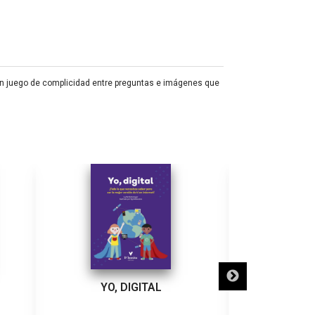
s un juego de complicidad entre preguntas e imágenes que
YO, DIGITAL
LA CIUDAD D