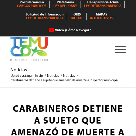
Postulaciones a
Plataforma
Transparencia Activa
CARGOS PÚBLICOS
LEY DEL LOBBY
LEY DE TRANSPARENCIA
Solicitud de Información
OIRS
MAPAS
LEY DE TRANSPARENCIA
DIGITAL
INTERACTIVOS
Video ¿Cómo Navegar?
Noticias
Usted está aquí:
Inicio
/
Noticias
/
Noticias
/
Carabineros detiene a sujeto que amenazó de muerte a inspector municipal ...
CARABINEROS DETIENE
A SUJETO QUE
AMENAZÓ DE MUERTE A