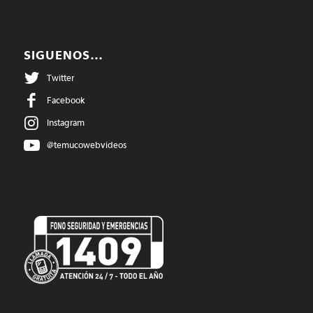
SIGUENOS…
Twitter
Facebook
Instagram
@temucowebvideos