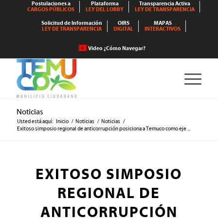
Postulaciones a
Plataforma
Transparencia Activa
CARGOS PÚBLICOS
LEY DEL LOBBY
LEY DE TRANSPARENCIA
Solicitud de Información
OIRS
MAPAS
LEY DE TRANSPARENCIA
DIGITAL
INTERACTIVOS
Video ¿Cómo Navegar?
Noticias
Usted está aquí:
Inicio
/
Noticias
/
Noticias
/
Exitoso simposio regional de anticorrupción posiciona a Temuco como eje ...
EXITOSO SIMPOSIO
REGIONAL DE
ANTICORRUPCIÓN