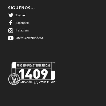
SIGUENOS…
Twitter
Facebook
Instagram
@temucowebvideos