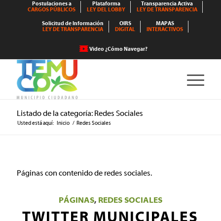
Postulaciones a
Plataforma
Transparencia Activa
CARGOS PÚBLICOS
LEY DEL LOBBY
LEY DE TRANSPARENCIA
Solicitud de Información
OIRS
MAPAS
LEY DE TRANSPARENCIA
DIGITAL
INTERACTIVOS
Video ¿Cómo Navegar?
Listado de la categoría: Redes Sociales
Usted está aquí:
Inicio
/
Redes Sociales
Páginas con contenido de redes sociales.
PÁGINAS
,
REDES SOCIALES
TWITTER MUNICIPALES