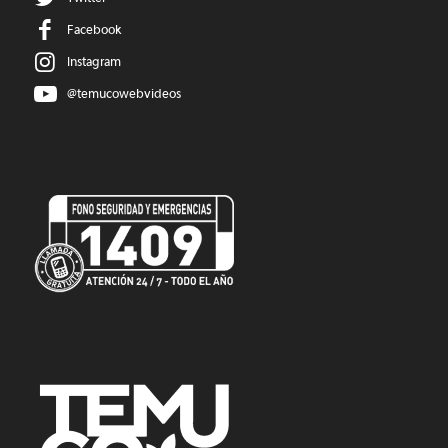
Facebook
Instagram
@temucowebvideos