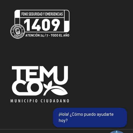
¡Hola! ¿Cómo puedo ayudarte
hoy?