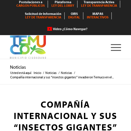
Postulaciones a
Plataforma
Transparencia Activa
CARGOS PÚBLICOS
LEY DEL LOBBY
LEY DE TRANSPARENCIA
Solicitud de Información
OIRS
MAPAS
LEY DE TRANSPARENCIA
DIGITAL
INTERACTIVOS
Video ¿Cómo Navegar?
Noticias
Usted está aquí:
Inicio
/
Noticias
/
Noticias
/
Compañía internacional y sus “insectos gigantes” invadieron Temuco en el...
COMPAÑÍA
INTERNACIONAL Y SUS
“INSECTOS GIGANTES”