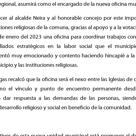
egional, asumirá como el encargado de la nueva oficina mun
er al alcalde Neira y al honorable concejo por este impo
iones religiosas de la comuna, gracias al apoyo y a la vota
e enero del 2023 una oficina para coordinar trabajos con
liados estratégicos en la labor social que el municip
entó muy emocionado y contento haciendo hincapié a la 
cipio y las instituciones religiosas.
s recalcó que la oficina será el nexo entre las Iglesias de d
omo el vínculo y punto de encuentro permanente desd
ara dar respuesta a las demandas de las personas, siend
esarrollo religioso y social en beneficio de la comunidad.
tivos de esta nueva unidad municipal está promover el de