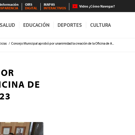
 Información
OIRS
MAPAS
Video ¿Cómo Navegar?
NSPARENCIA
DIGITAL
INTERACTIVOS
SALUD
EDUCACIÓN
DEPORTES
CULTURA
icias
/
Concejo Municipal aprobó por unanimidad la creación de la Oficina de A...
POR
ICINA DE
23