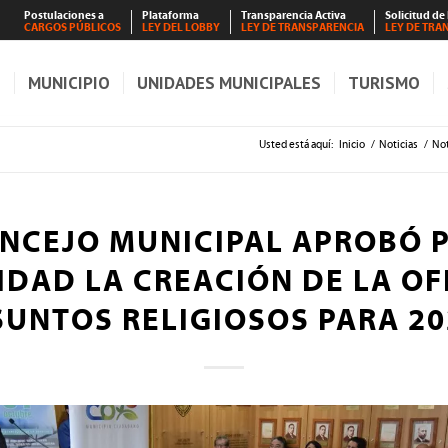
Postulaciones a
Plataforma
Transparencia Activa
Solicitud de
CARGOS PÚBLICOS
LEY DEL LOBBY
LEY DE TRANSPARENCIA
LEY DE TRA
S
MUNICIPIO
UNIDADES MUNICIPALES
TURISMO
Usted está aquí:
Inicio
/
Noticias
/
Not
NCEJO MUNICIPAL APROBÓ 
DAD LA CREACIÓN DE LA OF
SUNTOS RELIGIOSOS PARA 20