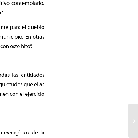
itivo contemplarlo.
”.
ante para el pueblo
municipio. En otras
on este hito”.
odas las entidades
nquietudes que ellas
nen con el ejercicio
o evangélico de la