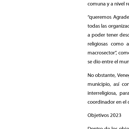
comuna y a nivel r
“queremos Agradec
todas las organizac
a poder tener desd
religiosas como a
macrosector”, com
se dio entre el muni
No obstante, Venega
municipio, así c
interreligiosa, p
coordinador en el d
Objetivos 2023
Dentro de los obje