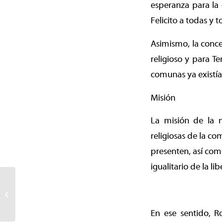
esperanza para la 
Felicito a todas y 
Asimismo, la conce
religioso y para T
comunas ya existía 
Misión
La misión de la n
religiosas de la co
presenten, así como
igualitario de la l
Festival de cuentos y
música itinerante se
presentará en las
bibliotecas ...
En ese sentido, R