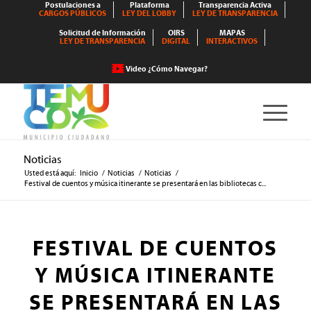
Postulaciones a
Plataforma
Transparencia Activa
CARGOS PÚBLICOS
LEY DEL LOBBY
LEY DE TRANSPARENCIA
Solicitud de Información
OIRS
MAPAS
LEY DE TRANSPARENCIA
DIGITAL
INTERACTIVOS
Video ¿Cómo Navegar?
Noticias
Usted está aquí:
Inicio
/
Noticias
/
Noticias
/
Festival de cuentos y música itinerante se presentará en las bibliotecas c...
FESTIVAL DE CUENTOS
Y MÚSICA ITINERANTE
SE PRESENTARÁ EN LAS