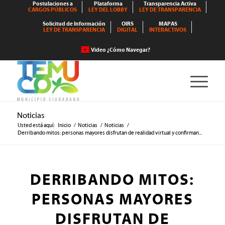
Postulaciones a
Plataforma
Transparencia Activa
CARGOS PÚBLICOS
LEY DEL LOBBY
LEY DE TRANSPARENCIA
Solicitud de Información
OIRS
MAPAS
LEY DE TRANSPARENCIA
DIGITAL
INTERACTIVOS
Video ¿Cómo Navegar?
Noticias
Usted está aquí:
Inicio
/
Noticias
/
Noticias
/
Derribando mitos: personas mayores disfrutan de realidad virtual y confirman...
DERRIBANDO MITOS:
PERSONAS MAYORES
DISFRUTAN DE