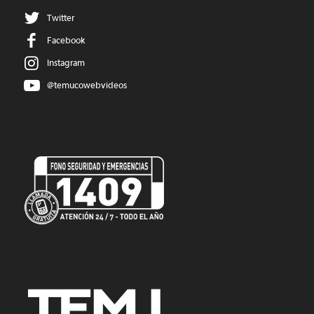
Twitter
Facebook
Instagram
@temucowebvideos