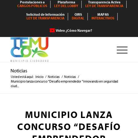
Postulaciones a
Plataforma
Transparencia Activa
CARGOS PÚBLICOS
LEY DEL LOBBY
LEY DE TRANSPARENCIA
Solicitud de Información
OIRS
MAPAS
LEY DE TRANSPARENCIA
DIGITAL
INTERACTIVOS
Video ¿Cómo Navegar?
Noticias
Usted está aquí:
Inicio
/
Noticias
/
Noticias
/
Municipio lanza concurso “Desafío emprendedor “innovando en seguridad
ciud...
MUNICIPIO LANZA
CONCURSO “DESAFÍO