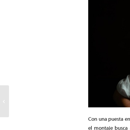
Temuco recibe
subvención de 50 mil
dólares de Fundación
Bloomberg para
financiar...
Con una puesta en
el montaje busca a