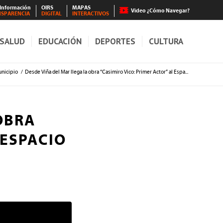
 Información
OIRS
MAPAS
Video ¿Cómo Navegar?
NSPARENCIA
DIGITAL
INTERACTIVOS
SALUD
EDUCACIÓN
DEPORTES
CULTURA
nicipio
/
Desde Viña del Mar llega la obra “Casimiro Vico: Primer Actor” al Espa...
OBRA
 ESPACIO