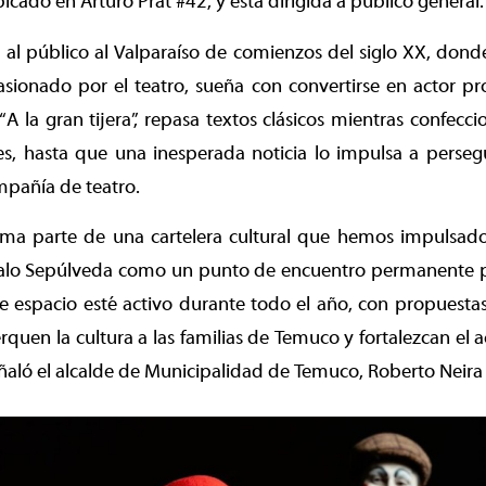
cado en Arturo Prat #42, y está dirigida a público general.
 al público al Valparaíso de comienzos del siglo XX, dond
sionado por el teatro, sueña con convertirse en actor pr
“A la gran tijera”, repasa textos clásicos mientras confecci
s, hasta que una inesperada noticia lo impulsa a persegu
mpañía de teatro.
rma parte de una cartelera cultural que hemos impulsado 
Galo Sepúlveda como un punto de encuentro permanente 
espacio esté activo durante todo el año, con propuestas a
quen la cultura a las familias de Temuco y fortalezcan el a
eñaló el alcalde de Municipalidad de Temuco, Roberto Neira