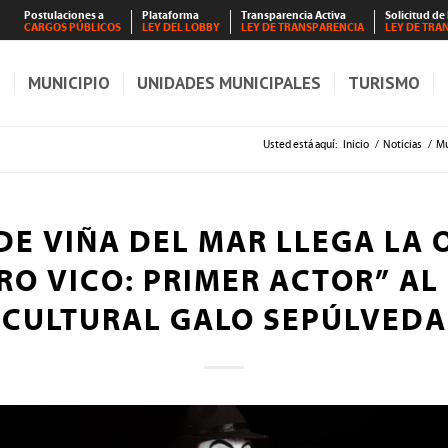
Postulaciones a
Plataforma
Transparencia Activa
Solicitud de
CARGOS PÚBLICOS
LEY DEL LOBBY
LEY DE TRANSPARENCIA
LEY DE TRA
S
MUNICIPIO
UNIDADES MUNICIPALES
TURISMO
Usted está aquí:
Inicio
/
Noticias
/
Mu
DE VIÑA DEL MAR LLEGA LA 
RO VICO: PRIMER ACTOR” AL
CULTURAL GALO SEPÚLVEDA