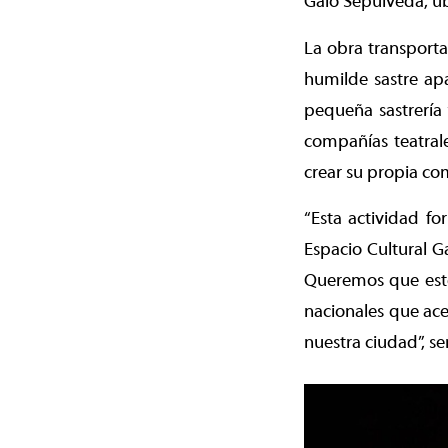
Galo Sepúlveda, ubi
La obra transporta
humilde sastre apa
pequeña sastrería 
compañías teatrale
crear su propia co
“Esta actividad fo
Espacio Cultural 
Queremos que este 
nacionales que acer
nuestra ciudad”, s