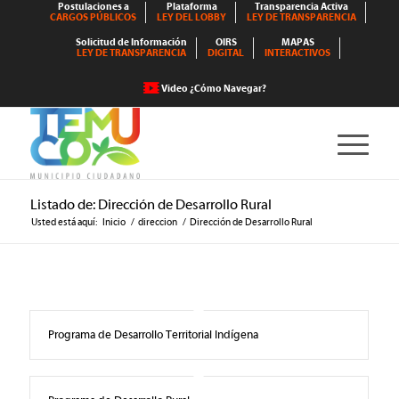
Postulaciones a
Plataforma
Transparencia Activa
CARGOS PÚBLICOS
LEY DEL LOBBY
LEY DE TRANSPARENCIA
Solicitud de Información
OIRS
MAPAS
LEY DE TRANSPARENCIA
DIGITAL
INTERACTIVOS
Video ¿Cómo Navegar?
Listado de: Dirección de Desarrollo Rural
Usted está aquí:
Inicio
/
direccion
/
Dirección de Desarrollo Rural
Programa de Desarrollo Territorial Indígena