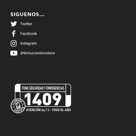
SIGUENOS…
Twitter
Facebook
Instagram
@temucowebvideos