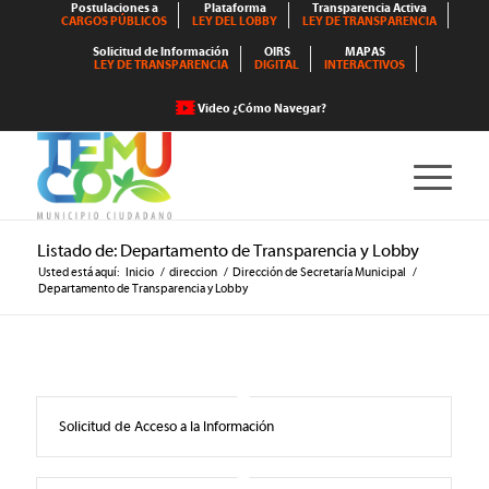
Postulaciones a
Plataforma
Transparencia Activa
CARGOS PÚBLICOS
LEY DEL LOBBY
LEY DE TRANSPARENCIA
Solicitud de Información
OIRS
MAPAS
LEY DE TRANSPARENCIA
DIGITAL
INTERACTIVOS
Video ¿Cómo Navegar?
Listado de: Departamento de Transparencia y Lobby
Usted está aquí:
Inicio
/
direccion
/
Dirección de Secretaría Municipal
/
Departamento de Transparencia y Lobby
Solicitud de Acceso a la Información