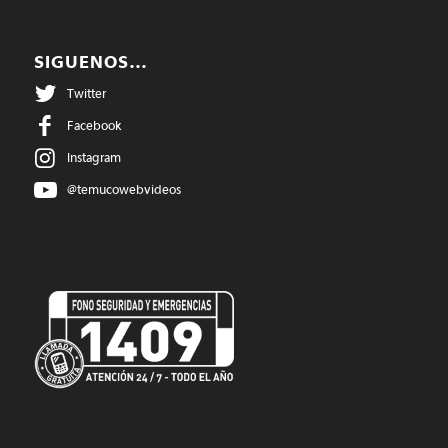
SIGUENOS…
Twitter
Facebook
Instagram
@temucowebvideos