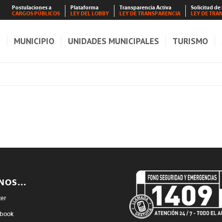
Postulaciones a
Plataforma
Transparencia Activa
Solicitud de
CARGOS PÚBLICOS
LEY DEL LOBBY
LEY DE TRANSPARENCIA
LEY DE TRA
S
MUNICIPIO
UNIDADES MUNICIPALES
TURISMO
ENOS…
ter
book