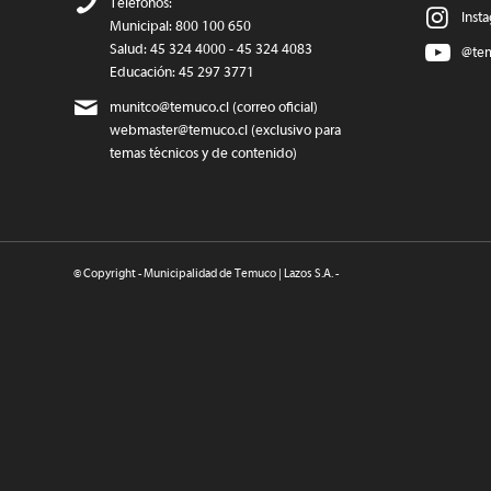
Teléfonos:
Inst
Municipal: 800 100 650
Salud: 45 324 4000 - 45 324 4083
@te
Educación: 45 297 3771
munitco@temuco.cl
(correo oficial)
webmaster@temuco.cl
(exclusivo para
temas técnicos y de contenido)
© Copyright - Municipalidad de Temuco | Lazos S.A. -