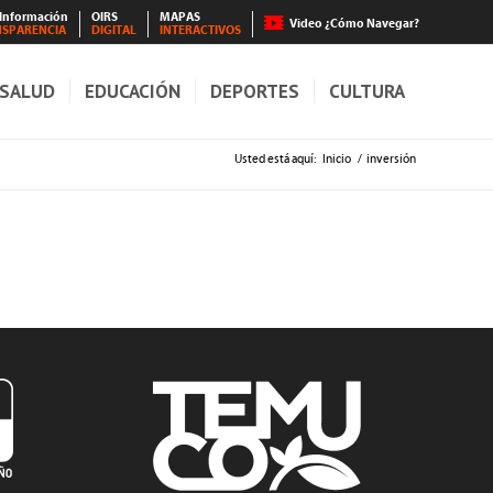
 Información
OIRS
MAPAS
Video ¿Cómo Navegar?
NSPARENCIA
DIGITAL
INTERACTIVOS
SALUD
EDUCACIÓN
DEPORTES
CULTURA
Usted está aquí:
Inicio
/
inversión