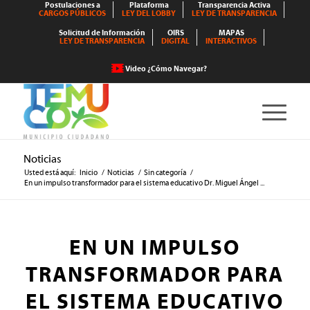
Postulaciones a
Plataforma
Transparencia Activa
CARGOS PÚBLICOS
LEY DEL LOBBY
LEY DE TRANSPARENCIA
Solicitud de Información
OIRS
MAPAS
LEY DE TRANSPARENCIA
DIGITAL
INTERACTIVOS
Video ¿Cómo Navegar?
Noticias
Usted está aquí:
Inicio
/
Noticias
/
Sin categoría
/
En un impulso transformador para el sistema educativo Dr. Miguel Ángel ...
EN UN IMPULSO
TRANSFORMADOR PARA
EL SISTEMA EDUCATIVO