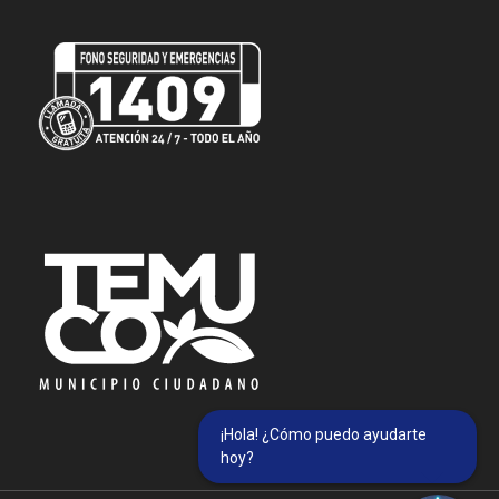
¡Hola! ¿Cómo puedo ayudarte
hoy?