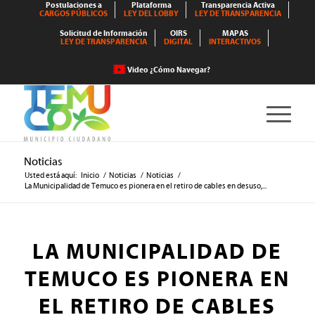
Postulaciones a
Plataforma
Transparencia Activa
CARGOS PÚBLICOS
LEY DEL LOBBY
LEY DE TRANSPARENCIA
Solicitud de Información
OIRS
MAPAS
LEY DE TRANSPARENCIA
DIGITAL
INTERACTIVOS
Video ¿Cómo Navegar?
Noticias
Usted está aquí:
Inicio
/
Noticias
/
Noticias
/
La Municipalidad de Temuco es pionera en el retiro de cables en desuso,...
LA MUNICIPALIDAD DE
TEMUCO ES PIONERA EN
EL RETIRO DE CABLES