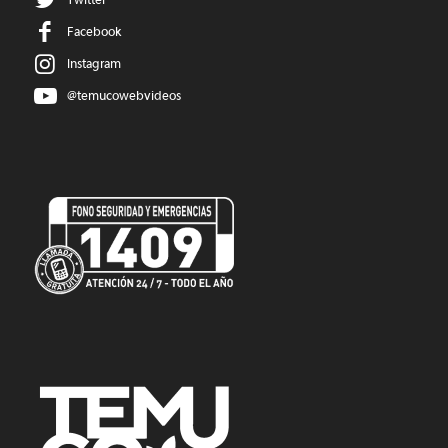
Facebook
Instagram
@temucowebvideos