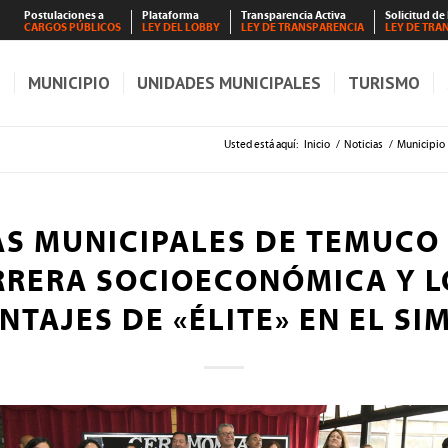
Postulaciones a
Plataforma
Transparencia Activa
Solicitud de
CARGOS PÚBLICOS
LEY DEL LOBBY
LEY DE TRANSPARENCIA
LEY DE TRA
S
MUNICIPIO
UNIDADES MUNICIPALES
TURISMO
Usted está aquí:
Inicio
/
Noticias
/
Municipio
AS MUNICIPALES DE TEMUCO
RRERA SOCIOECONÓMICA Y 
NTAJES DE «ÉLITE» EN EL SI