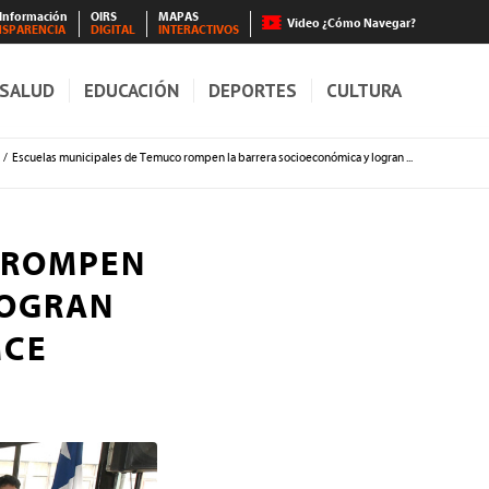
 Información
OIRS
MAPAS
Video ¿Cómo Navegar?
NSPARENCIA
DIGITAL
INTERACTIVOS
SALUD
EDUCACIÓN
DEPORTES
CULTURA
/
Escuelas municipales de Temuco rompen la barrera socioeconómica y logran ...
 ROMPEN
LOGRAN
MCE