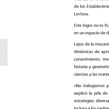
de los Establecim
Lectura.
Este logro no es f
en un espacio de 
Lejos de la mecani
Fiscalía no persevera en
acusación y por falta de
dinámicas de apren
pruebas pone término
conocimiento: me
a...
historia y geometr
ciencias y las mate
«No trabajamos pa
explicó la jefa de
estrategias diver
incluso a los padre