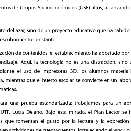
ientos de Grupos Socioeconómicos (GSE) altos, alcanzando
ruto del azar, sino de un proyecto educativo que ha sabido 
descubrimiento constante.
zación de contenidos, el establecimiento ha apostado por i
dizaje. Aquí, la tecnología no es una distracción, sino 
diante el uso de impresoras 3D, los alumnos material
ía, mientras que el huerto escolar se convierte en un labora
máticas.
ra una prueba estandarizada; trabajamos para un apre
 UTP, Lucía Délano. Bajo esta mirada, el Plan Lector se 
sas que fomentan el gusto por la lectura y la expresión 
s en actividades de cuentacuentos, fortaleciendo el vínculo 