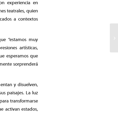
con experiencia en
es teatrales, quien
icados a contextos
o que “estamos muy
siones artísticas,
 que esperamos que
ramente sorprenderá
entan y disuelven,
us paisajes. La luz
e para transformarse
e activan estados,