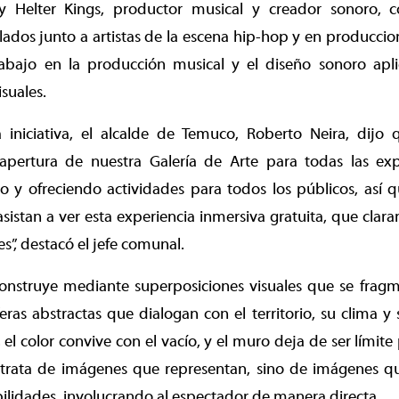
 y Helter Kings, productor musical y creador sonoro, 
lados junto a artistas de la escena hip-hop y en produccion
abajo en la producción musical y el diseño sonoro apl
suales.
 iniciativa, el alcalde de Temuco, Roberto Neira, dij
apertura de nuestra Galería de Arte para todas las expre
 y ofreciendo actividades para todos los públicos, así
istan a ver esta experiencia inmersiva gratuita, que cla
es”, destacó el jefe comunal.
construye mediante superposiciones visuales que se fragm
as abstractas que dialogan con el territorio, su clima y s
, el color convive con el vacío, y el muro deja de ser límit
e trata de imágenes que representan, sino de imágenes qu
ilidades, involucrando al espectador de manera directa.