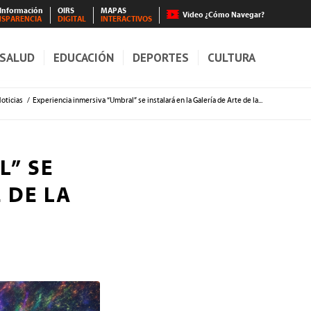
 Información
OIRS
MAPAS
Video ¿Cómo Navegar?
NSPARENCIA
DIGITAL
INTERACTIVOS
SALUD
EDUCACIÓN
DEPORTES
CULTURA
oticias
/
Experiencia inmersiva “Umbral” se instalará en la Galería de Arte de la...
L” SE
 DE LA