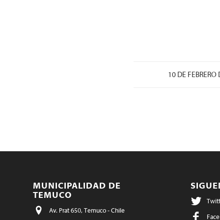
10 DE FEBRERO 
MUNICIPALIDAD DE
SIGU
TEMUCO
Twit
Av. Prat 650, Temuco - Chile
Face