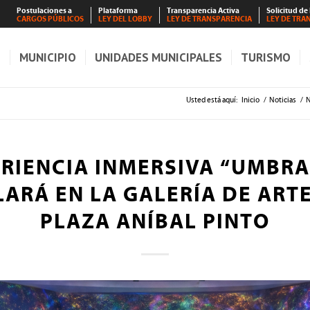
Postulaciones a
Plataforma
Transparencia Activa
Solicitud de
CARGOS PÚBLICOS
LEY DEL LOBBY
LEY DE TRANSPARENCIA
LEY DE TRA
S
MUNICIPIO
UNIDADES MUNICIPALES
TURISMO
Usted está aquí:
Inicio
/
Noticias
/
N
RIENCIA INMERSIVA “UMBRA
LARÁ EN LA GALERÍA DE ARTE
PLAZA ANÍBAL PINTO