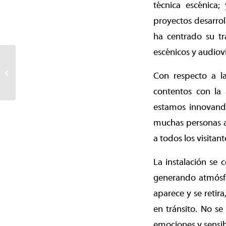
técnica escénica;
proyectos desarrol
ha centrado su tr
escénicos y audiovi
El espectáculo “Océano”
volvió a Temuco y reunió
Con respecto a la
a miles de personas...
contentos con la 
estamos innovando
muchas personas as
a todos los visitant
La instalación se 
generando atmósfer
aparece y se retira
en tránsito. No s
emociones y sensib