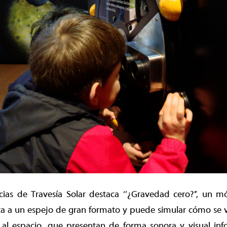
cias de Travesía Solar destaca ‘’¿Gravedad cero?’’, un m
nta a un espejo de gran formato y puede simular cómo se v
 al espacio, que presentan de forma sonora y visual inf