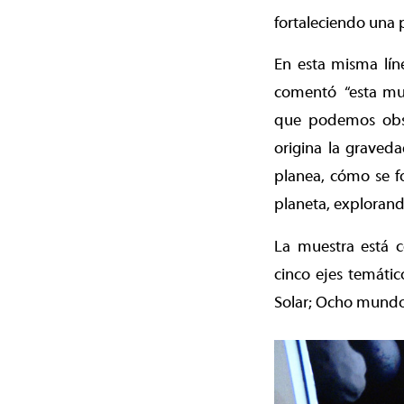
fortaleciendo una 
En esta misma lín
comentó “esta mue
que podemos obse
origina la graved
planea, cómo se fo
planeta, explorando
La muestra está c
cinco ejes temático
Solar; Ocho mundos