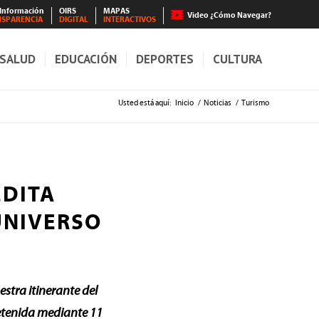
 Información
OIRS
MAPAS
Video ¿Cómo Navegar?
NSPARENCIA
DIGITAL
INTERACTIVOS
SALUD
EDUCACIÓN
DEPORTES
CULTURA
Usted está aquí:
Inicio
/
Noticias
/
Turismo
ÉDITA
UNIVERSO
stra itinerante del
etenida mediante 11