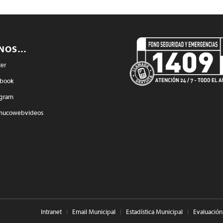
ENOS…
ter
book
agram
mucowebvideos
Intranet
Email Municipal
Estadística Municipal
Evaluación