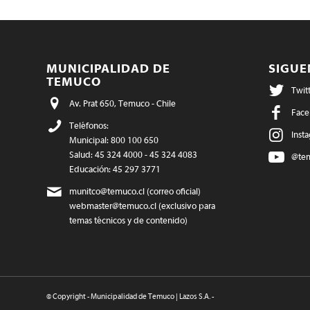
MUNICIPALIDAD DE
SIGU
TEMUCO
Twit
Av. Prat 650, Temuco - Chile
Face
Teléfonos:
Inst
Municipal: 800 100 650
Salud: 45 324 4000 - 45 324 4083
@te
Educación: 45 297 3771
munitco@temuco.cl
(correo oficial)
webmaster@temuco.cl
(exclusivo para
temas técnicos y de contenido)
© Copyright - Municipalidad de Temuco | Lazos S.A. -