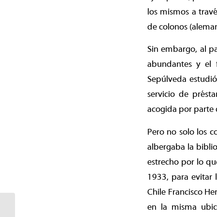
los mismos a travé
de colonos (aleman
Sin embargo, al pa
abundantes y el 
Sepúlveda estudió
servicio de prést
acogida por parte d
Pero no solo los c
albergaba la bibli
estrecho por lo qu
1933, para evitar
Chile Francisco He
Bibliotecas municipales
en la misma ubica
fortalecen vínculos de