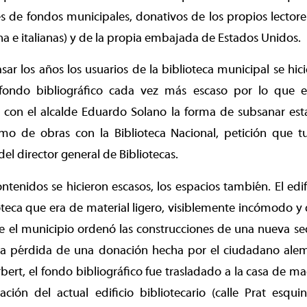
s de fondos municipales, donativos de los propios lector
a e italianas) y de la propia embajada de Estados Unidos.
sar los años los usuarios de la biblioteca municipal se hi
fondo bibliográfico cada vez más escaso por lo que
 con el alcalde Eduardo Solano la forma de subsanar esta
amo de obras con la Biblioteca Nacional, petición que 
el director general de Bibliotecas.
ontenidos se hicieron escasos, los espacios también. El edi
oteca que era de material ligero, visiblemente incómodo y
e el municipio ordenó las construcciones de una nueva se
 la pérdida de una donación hecha por el ciudadano al
rbert, el fondo bibliográfico fue trasladado a la casa de m
ción del actual edificio bibliotecario (calle Prat esqui