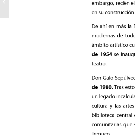
embargo, recién e
trabajo con instituciones
escolares...
en su construcción 
De ahí en más la 
modernas de todo 
ámbito artístico c
de 1954
se inaugu
teatro.
Don Galo Sepúlve
de 1980.
Tras est
un legado incalcula
cultura y las art
biblioteca central
comunitarias que s
Temuco.