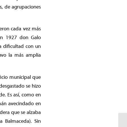
es, de agrupaciones
cieron cada vez más
 en 1927 don Galo
 dificultad con un
tuvo la más amplia
ficio municipal que
 desgastado se hizo
de. Es así, como en
emán avecindado en
adera que se alzaba
na Balmaceda). Sin