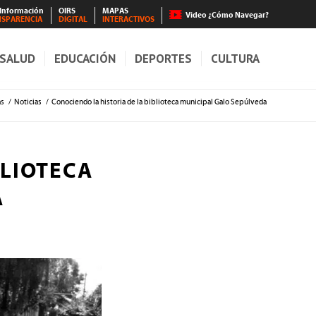
 Información
OIRS
MAPAS
Video ¿Cómo Navegar?
NSPARENCIA
DIGITAL
INTERACTIVOS
SALUD
EDUCACIÓN
DEPORTES
CULTURA
as
/
Noticias
/
Conociendo la historia de la biblioteca municipal Galo Sepúlveda
BLIOTECA
A