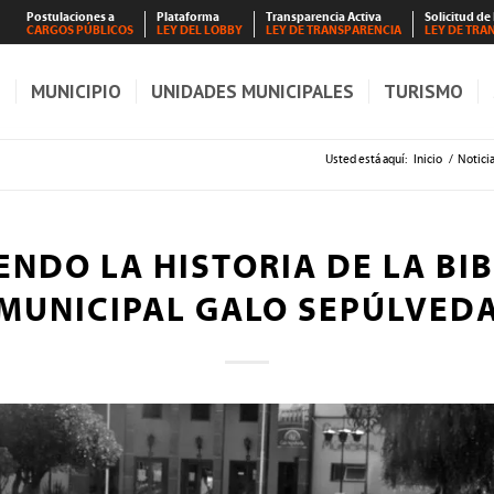
Postulaciones a
Plataforma
Transparencia Activa
Solicitud de
CARGOS PÚBLICOS
LEY DEL LOBBY
LEY DE TRANSPARENCIA
LEY DE TRA
S
MUNICIPIO
UNIDADES MUNICIPALES
TURISMO
Usted está aquí:
Inicio
/
Notici
NDO LA HISTORIA DE LA BI
MUNICIPAL GALO SEPÚLVED