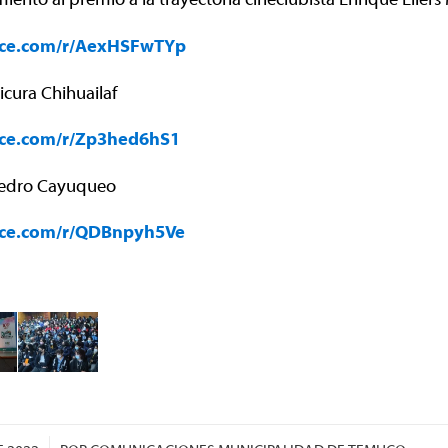
fice.com/r/AexHSFwTYp
licura Chihuailaf
fice.com/r/Zp3hed6hS1
 Pedro Cayuqueo
fice.com/r/QDBnpyh5Ve