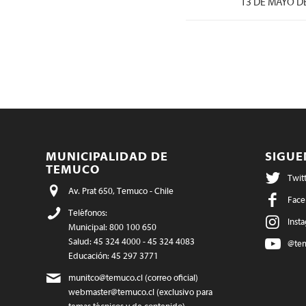
/
13 DE MAYO D
MUNICIPALIDAD DE
SIGU
TEMUCO
Twit
Av. Prat 650, Temuco - Chile
Face
Teléfonos:
Inst
Municipal: 800 100 650
Salud: 45 324 4000 - 45 324 4083
@te
Educación: 45 297 3771
munitco@temuco.cl
(correo oficial)
webmaster@temuco.cl
(exclusivo para