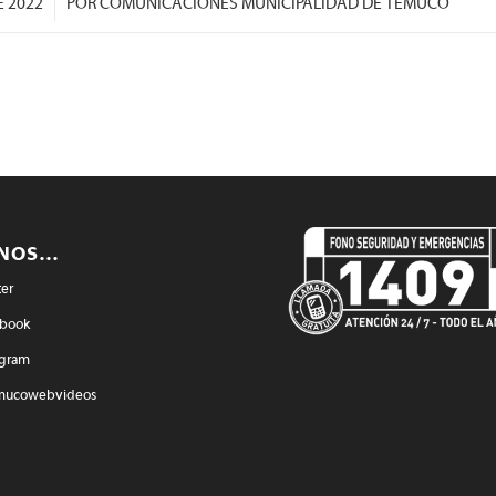
E 2022
POR
COMUNICACIONES MUNICIPALIDAD DE TEMUCO
ENOS…
ter
book
agram
mucowebvideos