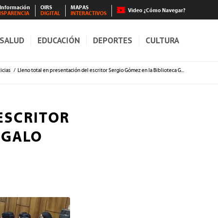
 Información
OIRS
MAPAS
Video ¿Cómo Navegar?
NSPARENCIA
DIGITAL
INTERACTIVOS
SALUD
EDUCACIÓN
DEPORTES
CULTURA
icias
/
Lleno total en presentación del escritor Sergio Gómez en la Biblioteca G...
ESCRITOR
 GALO