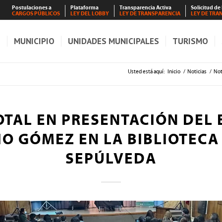
Postulaciones a
Plataforma
Transparencia Activa
Solicitud de
CARGOS PÚBLICOS
LEY DEL LOBBY
LEY DE TRANSPARENCIA
LEY DE TRA
S
MUNICIPIO
UNIDADES MUNICIPALES
TURISMO
Usted está aquí:
Inicio
/
Noticias
/
Not
OTAL EN PRESENTACIÓN DEL 
IO GÓMEZ EN LA BIBLIOTECA
SEPÚLVEDA