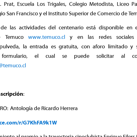
. Prat, Escuela Los Trigales, Colegio Metodista, Liceo P
gio San Francisco y el Instituto Superior de Comercio de Te
e las actividades del centenario está disponible en 
de Temuco
www.temuco.cl
y en las redes sociales 
pulveda, la entrada es gratuita, con aforo limitado y 
 formulario, el cual se puede solicitar al cor
s@temuco.cl
scripción
:
O: Antología de Ricardo Herrera
fice.com/r/G7KhFA9k1W
ento al premio a la trayectoria cineclubista Enrique Eilers