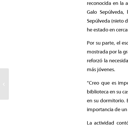
reconocida en la a
Galo Sepúlveda, 
Sepúlveda (nieto d
he estado en cercaní
Por su parte, el e
mostrada por la gr
reforzó la necesid
más jóvenes.
Alcalde Neira inauguró
red de “Locales
“Creo que es impo
Conectados” para la
biblioteca en su ca
compra de alimentos...
en su dormitorio. 
importancia de un 
La actividad cont