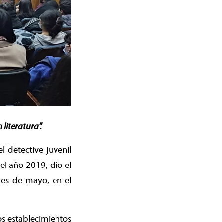
 literatura”
.
l detective juvenil
l año 2019, dio el
mes de mayo, en el
s establecimientos