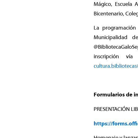
Mágico, Escuela A
Bicentenario, Cole
La programación d
Municipalidad 
@BibliotecaGaloSe
inscripción vía
cultura.biblioteca
Formularios de in
PRESENTACIÓN LIBR
https://forms.of
Homenaje y lanzami