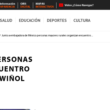
 Información
OIRS
MAPAS
Video ¿Cómo Navegar?
NSPARENCIA
DIGITAL
INTERACTIVOS
SALUD
EDUCACIÓN
DEPORTES
CULTURA
/
Junto a embajadora de México personas mayores rurales organizan encuentro ...
ERSONAS
CUENTRO
 WIÑOL