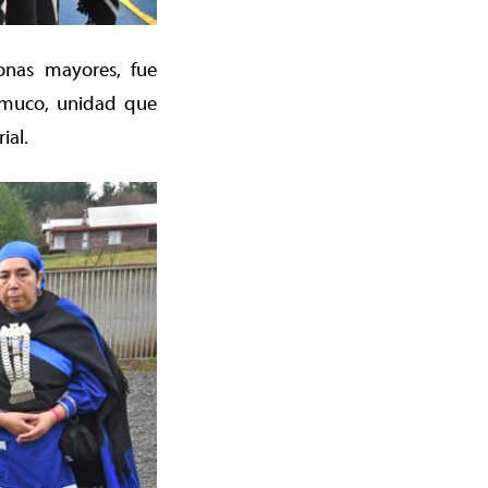
sonas mayores, fue
emuco, unidad que
ial.