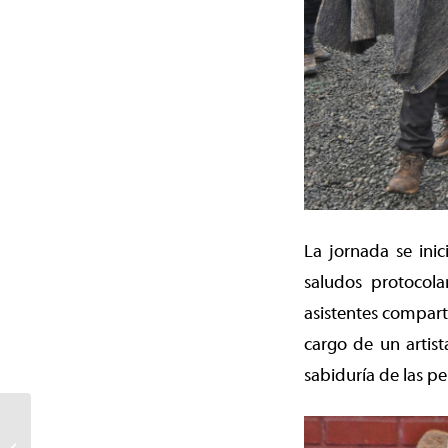
La jornada se inic
saludos protocola
asistentes compart
cargo de un artist
sabiduría de las 
La cocina será la
protagonista en el XIV