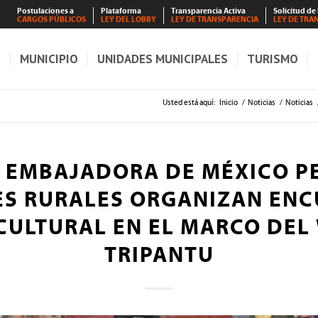
Postulaciones a
Plataforma
Transparencia Activa
Solicitud de
CARGOS PÚBLICOS
LEY DEL LOBBY
LEY DE TRANSPARENCIA
LEY DE TRA
S
MUNICIPIO
UNIDADES MUNICIPALES
TURISMO
Usted está aquí:
Inicio
/
Noticias
/
Noticias
A EMBAJADORA DE MÉXICO P
S RURALES ORGANIZAN EN
CULTURAL EN EL MARCO DEL
TRIPANTU