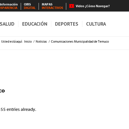
 Información
OIRS
MAPAS
Video ¿Cómo Navegar?
NSPARENCIA
DIGITAL
INTERACTIVOS
SALUD
EDUCACIÓN
DEPORTES
CULTURA
Usted está aquí:
Inicio
/
Noticias
/
Comunicaciones Municipalidad de Temuco
co
55 entries already.