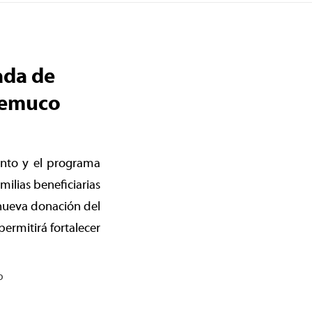
ada de
Temuco
iento y el programa
milias beneficiarias
 nueva donación del
ermitirá fortalecer
o