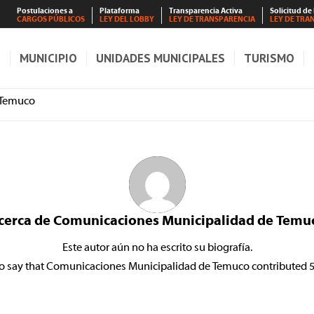
Postulaciones a
Plataforma
Transparencia Activa
Solicitud de
CARGOS PÚBLICOS
LEY DEL LOBBY
LEY DE TRANSPARENCIA
LEY DE TRA
S
MUNICIPIO
UNIDADES MUNICIPALES
TURISMO
 Temuco
cerca de
Comunicaciones Municipalidad de Temu
Este autor aún no ha escrito su biografía.
o say that
Comunicaciones Municipalidad de Temuco
contributed 5