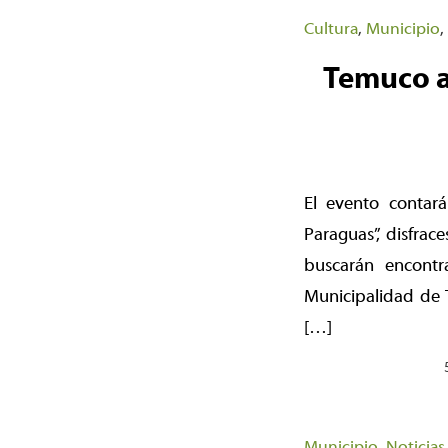
Cultura
,
Municipio
,
Temuco ab
El evento contará
Paraguas”, disfrac
buscarán encontr
Municipalidad de T
[…]
Municipio
,
Noticias