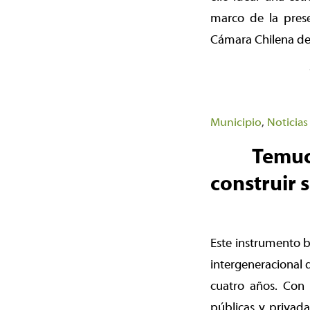
marco de la prese
Cámara Chilena de 
Municipio
,
Noticias
Temuco
construir 
Este instrumento bu
intergeneracional 
cuatro años. Con l
públicas y privad