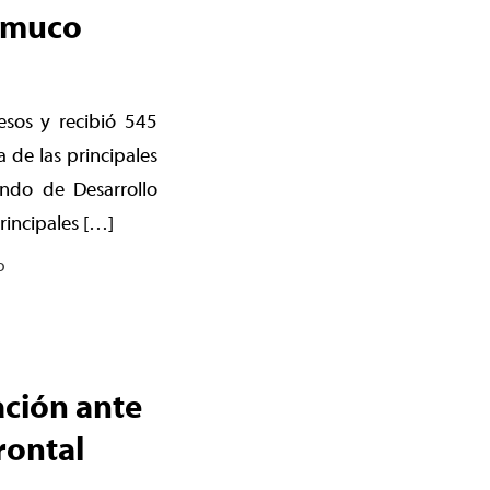
Temuco
esos y recibió 545
 de las principales
ndo de Desarrollo
rincipales […]
o
ción ante
rontal