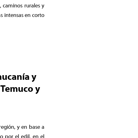
, caminos rurales y
s intensas en corto
o
aucanía y
a Temuco y
región, y en base a
 por el edil, en el