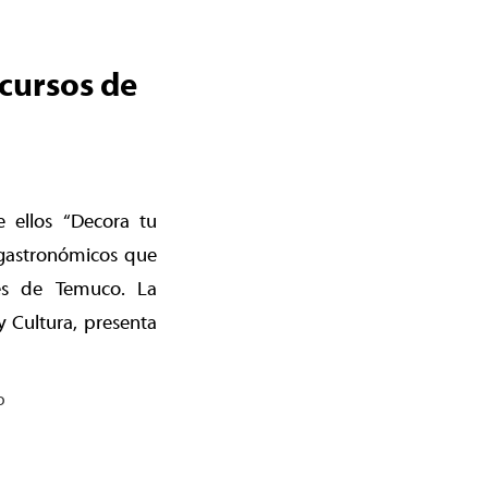
ncursos de
e ellos “Decora tu
s gastronómicos que
des de Temuco. La
 Cultura, presenta
o