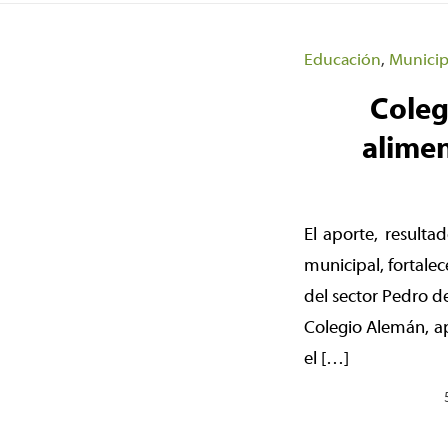
Educación
,
Municip
Coleg
alime
El aporte, resulta
municipal, fortalec
del sector Pedro d
Colegio Alemán, ap
el […]