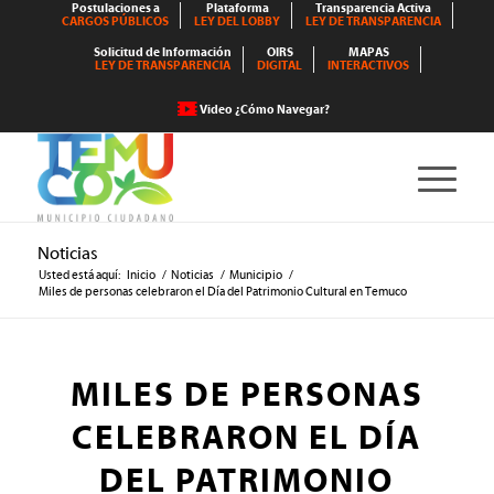
Postulaciones a
Plataforma
Transparencia Activa
CARGOS PÚBLICOS
LEY DEL LOBBY
LEY DE TRANSPARENCIA
Solicitud de Información
OIRS
MAPAS
LEY DE TRANSPARENCIA
DIGITAL
INTERACTIVOS
Video ¿Cómo Navegar?
Noticias
Usted está aquí:
Inicio
/
Noticias
/
Municipio
/
Miles de personas celebraron el Día del Patrimonio Cultural en Temuco
MILES DE PERSONAS
CELEBRARON EL DÍA
DEL PATRIMONIO