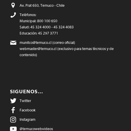
Av. Prat 650, Temuco - Chile
Teléfonos:
Municipal: 800 100 650
Salud: 45 324 4000 - 45 324 4083
Educación: 45 297 3771
munitco@temuco.cl
(correo oficial)
webmaster@temuco.cl
(exclusivo para temas técnicos y de
contenido)
SIGUENOS…
Twitter
Facebook
Instagram
@temucowebvideos