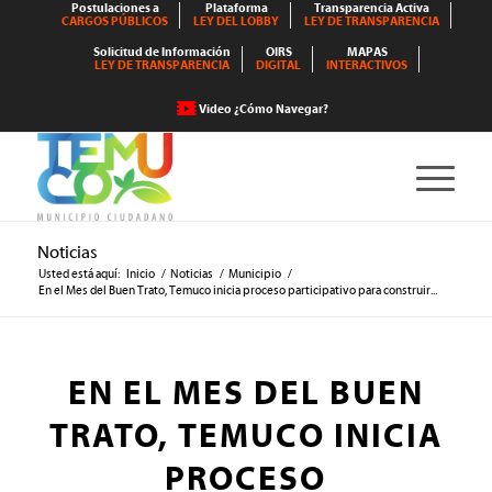
Postulaciones a
Plataforma
Transparencia Activa
CARGOS PÚBLICOS
LEY DEL LOBBY
LEY DE TRANSPARENCIA
Solicitud de Información
OIRS
MAPAS
LEY DE TRANSPARENCIA
DIGITAL
INTERACTIVOS
Video ¿Cómo Navegar?
Noticias
Usted está aquí:
Inicio
/
Noticias
/
Municipio
/
En el Mes del Buen Trato, Temuco inicia proceso participativo para construir...
EN EL MES DEL BUEN
TRATO, TEMUCO INICIA
PROCESO