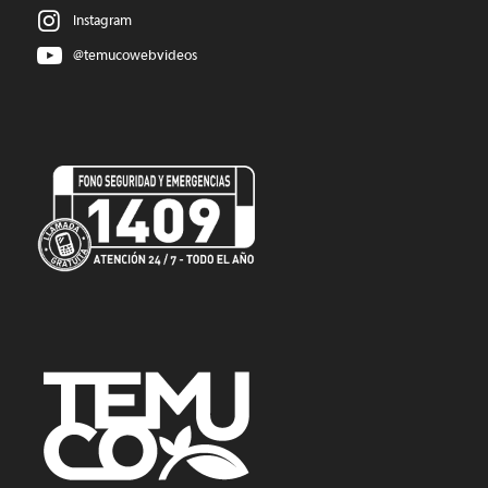
Instagram
@temucowebvideos