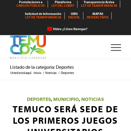
Postulaciones a
Plataforma
Transparencia Activa
CARGOS PÚBLICOS
LEY DEL LOBBY
LEY DE TRANSPARENCIA
Solicitud de Información
OIRS
MAPAS
LEY DE TRANSPARENCIA
DIGITAL
INTERACTIVOS
Video ¿Cómo Navegar?
Listado de la categoría: Deportes
Usted está aquí:
Inicio
/
Noticias
/
Deportes
DEPORTES
,
MUNICIPIO
,
NOTICIAS
TEMUCO SERÁ SEDE DE
LOS PRIMEROS JUEGOS