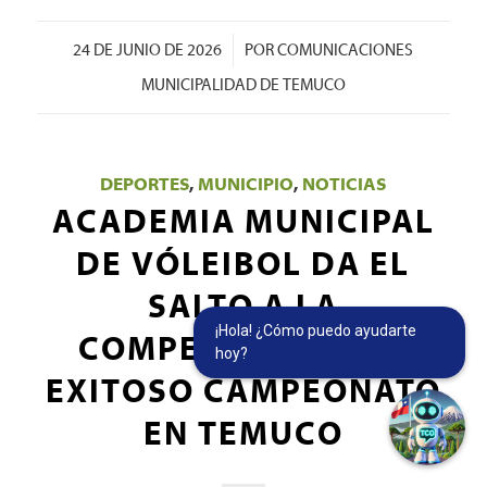
/
24 DE JUNIO DE 2026
POR
COMUNICACIONES
MUNICIPALIDAD DE TEMUCO
DEPORTES
,
MUNICIPIO
,
NOTICIAS
ACADEMIA MUNICIPAL
DE VÓLEIBOL DA EL
SALTO A LA
¡Hola! ¿Cómo puedo ayudarte
COMPETENCIA CON
hoy?
EXITOSO CAMPEONATO
EN TEMUCO