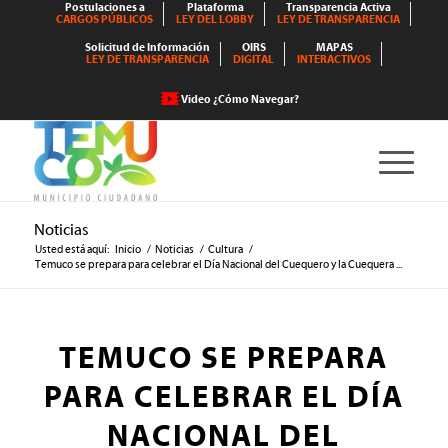
Postulaciones a
Plataforma
Transparencia Activa
CARGOS PÚBLICOS
LEY DEL LOBBY
LEY DE TRANSPARENCIA
Solicitud de Información
OIRS
MAPAS
LEY DE TRANSPARENCIA
DIGITAL
INTERACTIVOS
Video ¿Cómo Navegar?
Noticias
Usted está aquí:
Inicio
/
Noticias
/
Cultura
/
Temuco se prepara para celebrar el Día Nacional del Cuequero y la Cuequera ...
TEMUCO SE PREPARA
PARA CELEBRAR EL DÍA
NACIONAL DEL