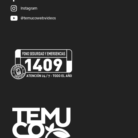
Instagram
@temucowebvideos