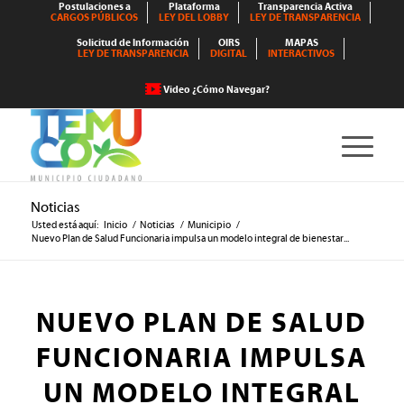
Postulaciones a
Plataforma
Transparencia Activa
CARGOS PÚBLICOS
LEY DEL LOBBY
LEY DE TRANSPARENCIA
Solicitud de Información
OIRS
MAPAS
LEY DE TRANSPARENCIA
DIGITAL
INTERACTIVOS
Video ¿Cómo Navegar?
Noticias
Usted está aquí:
Inicio
/
Noticias
/
Municipio
/
Nuevo Plan de Salud Funcionaria impulsa un modelo integral de bienestar...
NUEVO PLAN DE SALUD
FUNCIONARIA IMPULSA
UN MODELO INTEGRAL