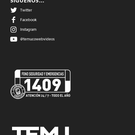
SIGUENOS…
Twitter
Facebook
Instagram
@temucowebvideos