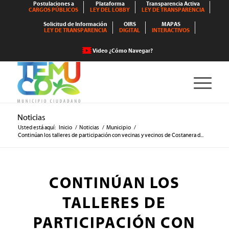
Postulaciones a
Plataforma
Transparencia Activa
CARGOS PÚBLICOS
LEY DEL LOBBY
LEY DE TRANSPARENCIA
Solicitud de Información
OIRS
MAPAS
LEY DE TRANSPARENCIA
DIGITAL
INTERACTIVOS
Video ¿Cómo Navegar?
Noticias
Usted está aquí:
Inicio
/
Noticias
/
Municipio
/
Continúan los talleres de participación con vecinas y vecinos de Costanera d...
CONTINÚAN LOS
TALLERES DE
PARTICIPACIÓN CON