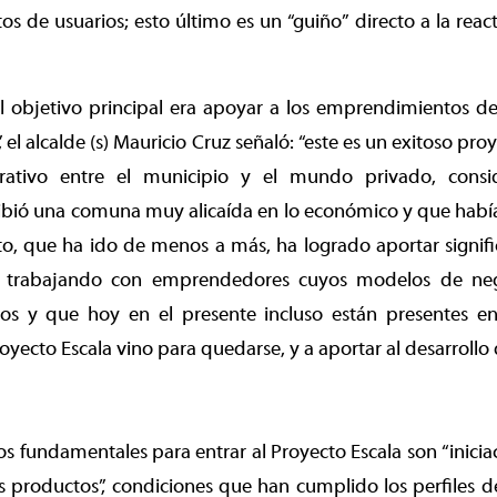
os de usuarios; esto último es un “guiño” directo a la rea
 objetivo principal era apoyar a los emprendimientos d
, el alcalde (s) Mauricio Cruz señaló: “este es un exitoso pr
orativo entre el municipio y el mundo privado, cons
ibió una comuna muy alicaída en lo económico y que había
to, que ha ido de menos a más, ha logrado aportar signif
r, trabajando con emprendedores cuyos modelos de ne
rios y que hoy en el presente incluso están presentes en
yecto Escala vino para quedarse, y a aportar al desarrollo 
tos fundamentales para entrar al Proyecto Escala son “inicia
s productos”, condiciones que han cumplido los perfiles 