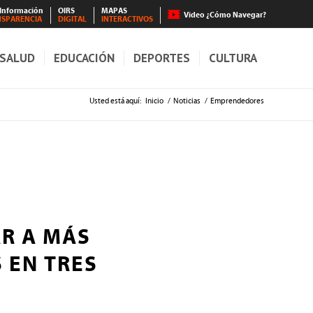
 Información
OIRS
MAPAS
Video ¿Cómo Navegar?
NSPARENCIA
DIGITAL
INTERACTIVOS
SALUD
EDUCACIÓN
DEPORTES
CULTURA
Usted está aquí:
Inicio
/
Noticias
/
Emprendedores
R A MÁS
 EN TRES