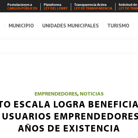
Postulaciones a
Plataforma
Transparencia Activa
Solicitud de
CARGOS PÚBLICOS
LEY DEL LOBBY
LEY DE TRANSPARENCIA
LEY DE TRA
S
MUNICIPIO
UNIDADES MUNICIPALES
TURISMO
EMPRENDEDORES
,
NOTICIAS
TO ESCALA LOGRA BENEFICIA
0 USUARIOS EMPRENDEDORES
AÑOS DE EXISTENCIA