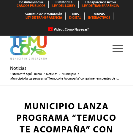
Postulaciones a
Plataforma
Transparencia Activa
CARGOS PÚBLICOS
LEY DEL LOBBY
LEY DE TRANSPARENCIA
Solicitud de Información
OIRS
MAPAS
LEY DE TRANSPARENCIA
DIGITAL
INTERACTIVOS
Video ¿Cómo Navegar?
Noticias
Usted está aquí:
Inicio
/
Noticias
/
Municipio
/
Municipio lanza programa “Temuco te Acompaña” con primer encuentro de r...
MUNICIPIO LANZA
PROGRAMA “TEMUCO
TE ACOMPAÑA” CON