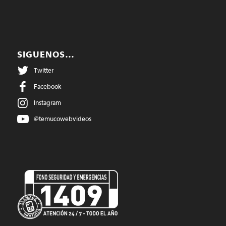
SIGUENOS…
Twitter
Facebook
Instagram
@temucowebvideos