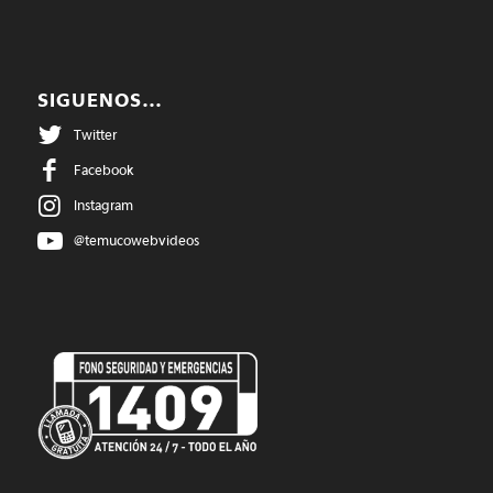
SIGUENOS…
Twitter
Facebook
Instagram
@temucowebvideos