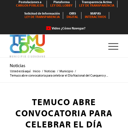
Postulaciones a
Plataforma
Transparencia Activa
CARGOS PÚBLICOS
LEY DEL LOBBY
LEY DE TRANSPARENCIA
Solicitud de Información
OIRS
MAPAS
LEY DE TRANSPARENCIA
DIGITAL
INTERACTIVOS
Video ¿Cómo Navegar?
Noticias
Usted está aquí:
Inicio
/
Noticias
/
Municipio
/
Temuco abre convocatoria para celebrar el Día Nacional del Cuequero y ...
TEMUCO ABRE
CONVOCATORIA PARA
CELEBRAR EL DÍA