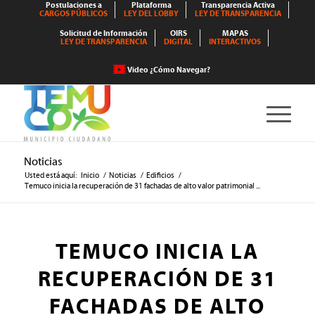
Postulaciones a
Plataforma
Transparencia Activa
CARGOS PÚBLICOS
LEY DEL LOBBY
LEY DE TRANSPARENCIA
Solicitud de Información
OIRS
MAPAS
LEY DE TRANSPARENCIA
DIGITAL
INTERACTIVOS
Video ¿Cómo Navegar?
Noticias
Usted está aquí:
Inicio
/
Noticias
/
Edificios
/
Temuco inicia la recuperación de 31 fachadas de alto valor patrimonial ...
TEMUCO INICIA LA
RECUPERACIÓN DE 31
FACHADAS DE ALTO