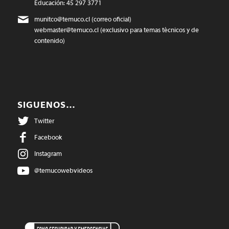
Educación: 45 297 3771
munitco@temuco.cl
(correo oficial)
webmaster@temuco.cl
(exclusivo para temas técnicos y de
contenido)
SIGUENOS…
Twitter
Facebook
Instagram
@temucowebvideos