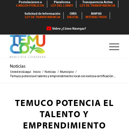
Postulaciones a
Plataforma
Transparencia Activa
CARGOS PÚBLICOS
LEY DEL LOBBY
LEY DE TRANSPARENCIA
Solicitud de Información
OIRS
MAPAS
LEY DE TRANSPARENCIA
DIGITAL
INTERACTIVOS
Video ¿Cómo Navegar?
Noticias
Usted está aquí:
Inicio
/
Noticias
/
Municipio
/
Temuco potencia el talento y emprendimiento local con exitosa certificación ...
TEMUCO POTENCIA EL
TALENTO Y
EMPRENDIMIENTO