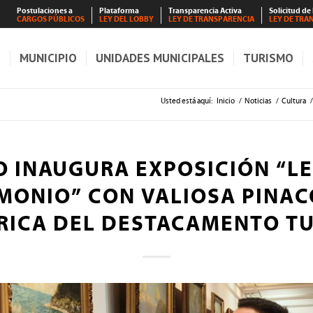
Postulaciones a
Plataforma
Transparencia Activa
Solicitud de
CARGOS PÚBLICOS
LEY DEL LOBBY
LEY DE TRANSPARENCIA
LEY DE TRA
S
MUNICIPIO
UNIDADES MUNICIPALES
TURISMO
Usted está aquí:
Inicio
/
Noticias
/
Cultura
/
 INAUGURA EXPOSICIÓN “L
MONIO” CON VALIOSA PINA
RICA DEL DESTACAMENTO T