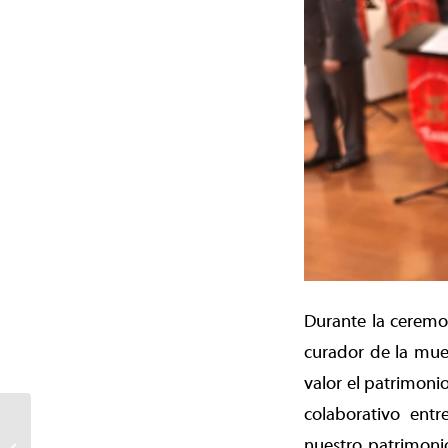
Durante la ceremon
curador de la mues
valor el patrimonio
colaborativo entr
Personas mayores de
Pedro de Valdivia
nuestro patrimoni