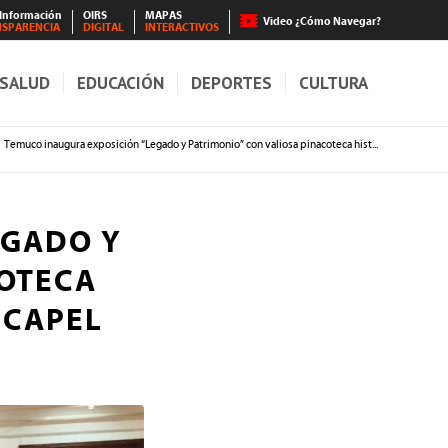
 Información
OIRS
MAPAS
Video ¿Cómo Navegar?
NSPARENCIA
DIGITAL
INTERACTIVOS
SALUD
EDUCACIÓN
DEPORTES
CULTURA
Temuco inaugura exposición “Legado y Patrimonio” con valiosa pinacoteca hist...
EGADO Y
COTECA
UCAPEL