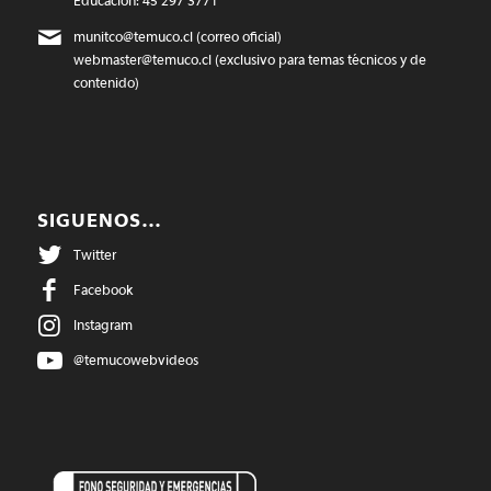
Educación: 45 297 3771
munitco@temuco.cl
(correo oficial)
webmaster@temuco.cl
(exclusivo para temas técnicos y de
contenido)
SIGUENOS…
Twitter
Facebook
Instagram
@temucowebvideos