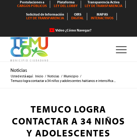
Postulaciones a
Plataforma
Transparencia Activa
CARGOS PÚBLICOS
LEY DEL LOBBY
LEY DE TRANSPARENCIA
Solicitud de Información
OIRS
MAPAS
LEY DE TRANSPARENCIA
DIGITAL
INTERACTIVOS
Video ¿Cómo Navegar?
Noticias
Usted está aquí:
Inicio
/
Noticias
/
Municipio
/
Temuco logra contactar a 34 niños y adolescentes haitianos e intensifica ...
TEMUCO LOGRA
CONTACTAR A 34 NIÑOS
Y ADOLESCENTES