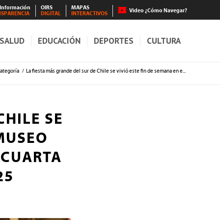
 Información
OIRS
MAPAS
Video ¿Cómo Navegar?
NSPARENCIA
DIGITAL
INTERACTIVOS
SALUD
EDUCACIÓN
DEPORTES
CULTURA
categoría
/
La fiesta más grande del sur de Chile se vivió este fin de semana en e...
CHILE SE
 MUSEO
 CUARTA
25