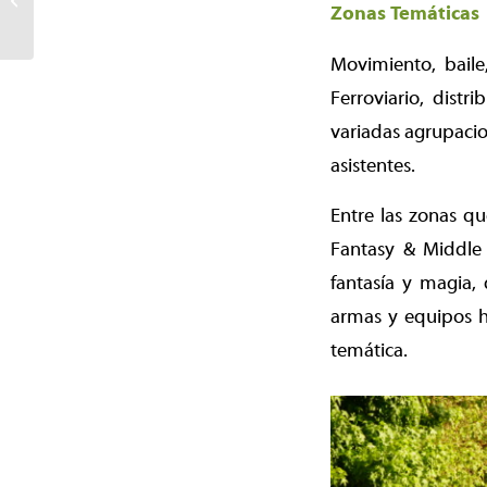
Zonas Temáticas
querella por
ensañamiento y maltrato
tras...
Movimiento, baile
Ferroviario, dist
variadas agrupacion
asistentes.
Entre las zonas q
Fantasy & Middle
fantasía y magia,
armas y equipos h
temática.