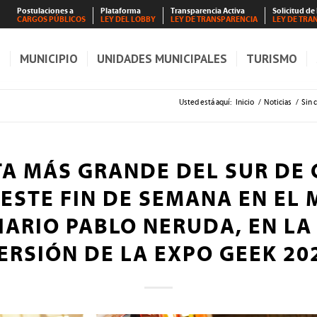
Postulaciones a
Plataforma
Transparencia Activa
Solicitud de
CARGOS PÚBLICOS
LEY DEL LOBBY
LEY DE TRANSPARENCIA
LEY DE TRA
S
MUNICIPIO
UNIDADES MUNICIPALES
TURISMO
Usted está aquí:
Inicio
/
Noticias
/
Sin 
TA MÁS GRANDE DEL SUR DE 
 ESTE FIN DE SEMANA EN EL
IARIO PABLO NERUDA, EN LA
ERSIÓN DE LA EXPO GEEK 20