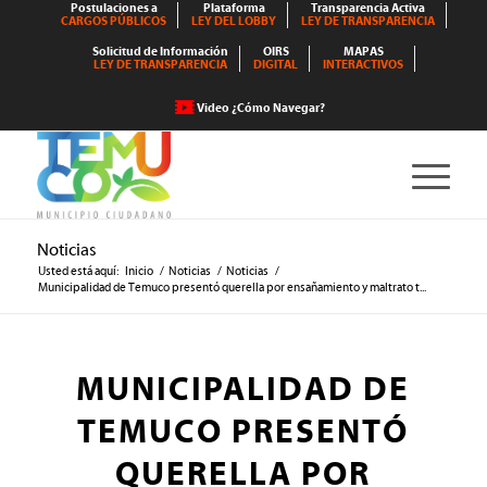
Postulaciones a
Plataforma
Transparencia Activa
CARGOS PÚBLICOS
LEY DEL LOBBY
LEY DE TRANSPARENCIA
Solicitud de Información
OIRS
MAPAS
LEY DE TRANSPARENCIA
DIGITAL
INTERACTIVOS
Video ¿Cómo Navegar?
Noticias
Usted está aquí:
Inicio
/
Noticias
/
Noticias
/
Municipalidad de Temuco presentó querella por ensañamiento y maltrato t...
MUNICIPALIDAD DE
TEMUCO PRESENTÓ
QUERELLA POR