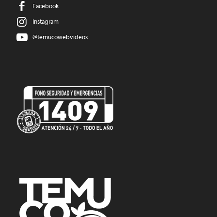
Facebook
Instagram
@temucowebvideos