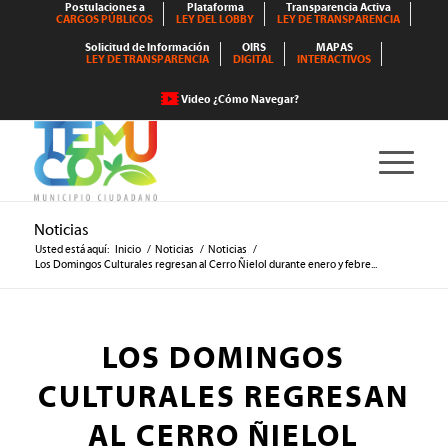
Postulaciones a
Plataforma
Transparencia Activa
CARGOS PÚBLICOS
LEY DEL LOBBY
LEY DE TRANSPARENCIA
Solicitud de Información
OIRS
MAPAS
LEY DE TRANSPARENCIA
DIGITAL
INTERACTIVOS
Video ¿Cómo Navegar?
Noticias
Usted está aquí:
Inicio
/
Noticias
/
Noticias
/
Los Domingos Culturales regresan al Cerro Ñielol durante enero y febre...
LOS DOMINGOS
CULTURALES REGRESAN
AL CERRO ÑIELOL