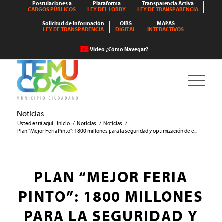
Postulaciones a
Plataforma
Transparencia Activa
CARGOS PÚBLICOS
LEY DEL LOBBY
LEY DE TRANSPARENCIA
Solicitud de Información
OIRS
MAPAS
LEY DE TRANSPARENCIA
DIGITAL
INTERACTIVOS
Video ¿Cómo Navegar?
Noticias
Usted está aquí:
Inicio
/
Noticias
/
Noticias
/
Plan “Mejor Feria Pinto”: 1800 millones para la seguridad y optimización de e...
PLAN “MEJOR FERIA
PINTO”: 1800 MILLONES
PARA LA SEGURIDAD Y