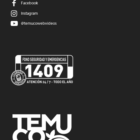
Facebook
Instagram
@temucowebvideos