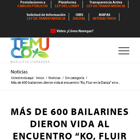
Postulaciones a
Plataforma
Transparencia Activa
CARGOS PÚBLICOS
LEY DEL LOBBY
LEY DE TRANSPARENCIA
Solicitud de Información
OIRS
MAPAS
LEY DE TRANSPARENCIA
DIGITAL
INTERACTIVOS
Video ¿Cómo Navegar?
Noticias
Usted está aquí:
Inicio
/
Noticias
/
Sin categoría
/
Más de 600 bailarines dieron vida al encuentro “Ko, Fluir en la Danza” en e...
MÁS DE 600 BAILARINES
DIERON VIDA AL
ENCUENTRO “KO, FLUIR