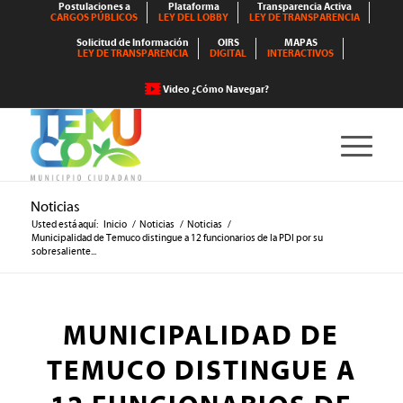
Postulaciones a
Plataforma
Transparencia Activa
CARGOS PÚBLICOS
LEY DEL LOBBY
LEY DE TRANSPARENCIA
Solicitud de Información
OIRS
MAPAS
LEY DE TRANSPARENCIA
DIGITAL
INTERACTIVOS
Video ¿Cómo Navegar?
Noticias
Usted está aquí:
Inicio
/
Noticias
/
Noticias
/
Municipalidad de Temuco distingue a 12 funcionarios de la PDI por su
sobresaliente...
MUNICIPALIDAD DE
TEMUCO DISTINGUE A