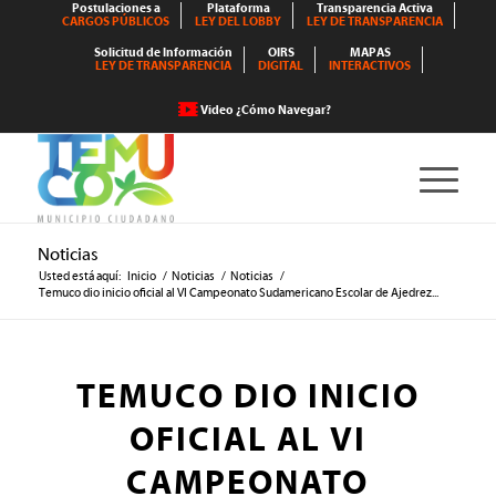
Postulaciones a
Plataforma
Transparencia Activa
CARGOS PÚBLICOS
LEY DEL LOBBY
LEY DE TRANSPARENCIA
Solicitud de Información
OIRS
MAPAS
LEY DE TRANSPARENCIA
DIGITAL
INTERACTIVOS
Video ¿Cómo Navegar?
Noticias
Usted está aquí:
Inicio
/
Noticias
/
Noticias
/
Temuco dio inicio oficial al VI Campeonato Sudamericano Escolar de Ajedrez...
TEMUCO DIO INICIO
OFICIAL AL VI
CAMPEONATO