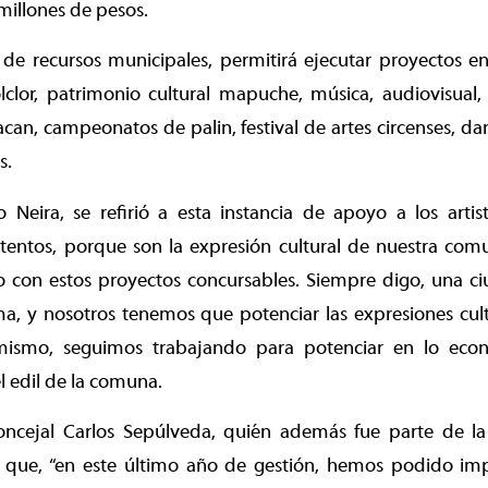
millones de pesos.
 de recursos municipales, permitirá ejecutar proyectos e
clor, patrimonio cultural mapuche, música, audiovisual, 
can, campeonatos de palin, festival de artes circenses, dan
s.
o Neira, se refirió a esta instancia de apoyo a los arti
entos, porque son la expresión cultural de nuestra com
 con estos proyectos concursables. Siempre digo, una ciu
a, y nosotros tenemos que potenciar las expresiones cult
 mismo, seguimos trabajando para potenciar en lo eco
el edil de la comuna.
concejal Carlos Sepúlveda, quién además fue parte de la
ó que, “en este último año de gestión, hemos podido impu