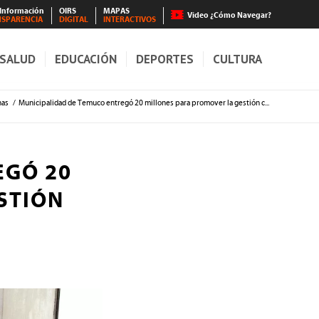
 Información
OIRS
MAPAS
Video ¿Cómo Navegar?
NSPARENCIA
DIGITAL
INTERACTIVOS
SALUD
EDUCACIÓN
DEPORTES
CULTURA
nas
/
Municipalidad de Temuco entregó 20 millones para promover la gestión c...
EGÓ 20
STIÓN
O