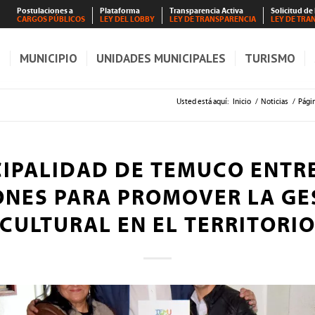
Postulaciones a
Plataforma
Transparencia Activa
Solicitud de
CARGOS PÚBLICOS
LEY DEL LOBBY
LEY DE TRANSPARENCIA
LEY DE TRA
S
MUNICIPIO
UNIDADES MUNICIPALES
TURISMO
Usted está aquí:
Inicio
/
Noticias
/
Pági
IPALIDAD DE TEMUCO ENTR
ONES PARA PROMOVER LA GE
CULTURAL EN EL TERRITORI