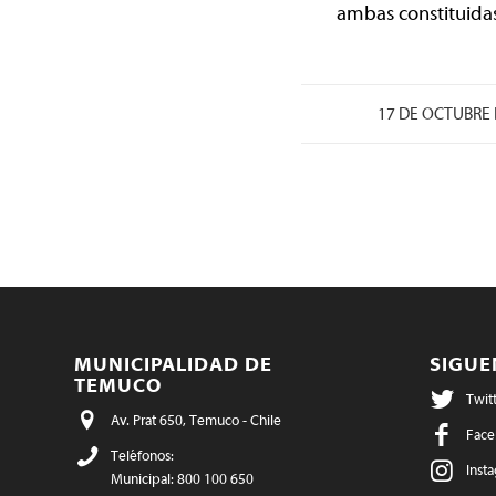
ambas constituidas
17 DE OCTUBRE 
MUNICIPALIDAD DE
SIGU
TEMUCO
Twit
Av. Prat 650, Temuco - Chile
Face
Teléfonos:
Inst
Municipal: 800 100 650