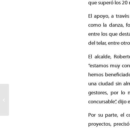
que superó los 20 
El apoyo, a través
como la danza, fol
entre los que desta
del telar, entre otro
El alcalde, Robert
“estamos muy cont
hemos beneficiado
una ciudad sin alm
Municipio de Temuco
gestores, por lo
inicia campaña “Octubre
concursable”, dijo 
Rosa” que busca
fortalecer...
Por su parte, el 
proyectos, precis