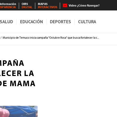
 Información
OIRS
MAPAS
Video ¿Cómo Navegar?
NSPARENCIA
DIGITAL
INTERACTIVOS
SALUD
EDUCACIÓN
DEPORTES
CULTURA
/
Municipio de Temuco inicia campaña “Octubre Rosa” que busca fortalecer la s...
AMPAÑA
LECER LA
 DE MAMA