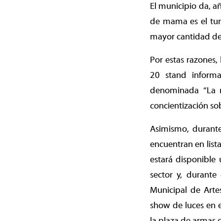
El municipio da, añ
de mama es el tum
mayor cantidad de
Por estas razones
20 stand informa
denominada “La r
concientización so
Asimismo, durant
encuentran en lis
estará disponible
sector y, durante
Municipal de Artes
show de luces en e
la plaza de armas