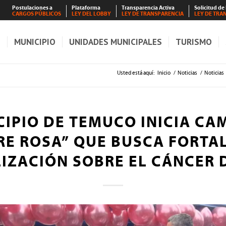
Postulaciones a
Plataforma
Transparencia Activa
Solicitud de
CARGOS PÚBLICOS
LEY DEL LOBBY
LEY DE TRANSPARENCIA
LEY DE TRA
S
MUNICIPIO
UNIDADES MUNICIPALES
TURISMO
Usted está aquí:
Inicio
/
Noticias
/
Noticias
IPIO DE TEMUCO INICIA C
E ROSA” QUE BUSCA FORTA
LIZACIÓN SOBRE EL CÁNCER