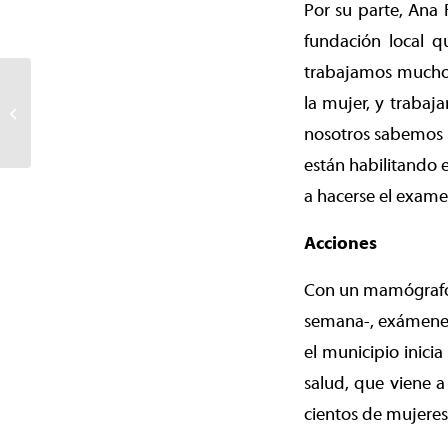
Por su parte, Ana
fundación local q
trabajamos mucho 
«Mapuche Küzaw»: ciclo
la mujer, y trabaj
de talleres de oficios
Mapuche buscan rescatar
nosotros sabemos q
el...
están habilitando 
a hacerse el exame
Acciones
Con un mamógrafo m
semana-, exámenes 
el municipio inici
salud, que viene a
cientos de mujeres