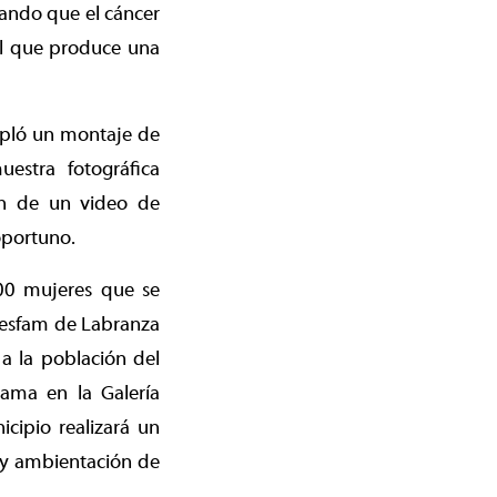
erando que el cáncer
el que produce una
mpló un montaje de
estra fotográfica
ón de un video de
oportuno.
00 mujeres que se
Cesfam de Labranza
a la población del
mama en la Galería
icipio realizará un
n y ambientación de