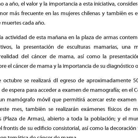
o a año, el valor y la importancia a esta iniciativa, consid
or más frecuente en las mujeres chilenas y también es 
 muertes cada año.
, la actividad de esta mañana en la plaza de armas conte
tivos, la presentación de esculturas mamarias, una mu
ealidad del cáncer de mama, así como la presentaci
bre el cáncer de mama y la importancia de su diagnóstico 
e octubre se realizará dl egreso de aproximadamente 5
ta de espera para acceder a examen de mamografía; en el 
 un mamógrafo móvil que permitirá acercar este examen 
 este mes, también se realizarán exámenes físicos de 
 (Plaza de Armas), abierto a toda la población; y el mun
l frontis de su edificio consistorial, así como la decoració
 con temática de cáncer de mama.