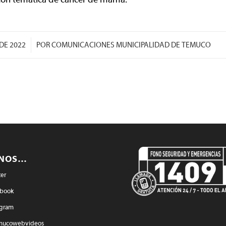
/
DE 2022
POR
COMUNICACIONES MUNICIPALIDAD DE TEMUCO
ENOS…
ter
book
agram
mucowebvideos