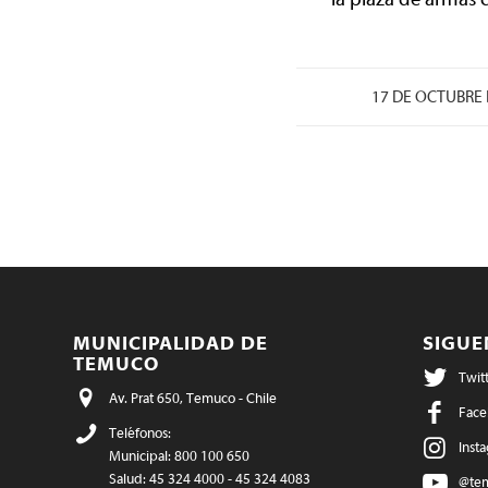
17 DE OCTUBRE 
MUNICIPALIDAD DE
SIGU
TEMUCO
Twit
Av. Prat 650, Temuco - Chile
Face
Teléfonos:
Inst
Municipal: 800 100 650
Salud: 45 324 4000 - 45 324 4083
@te