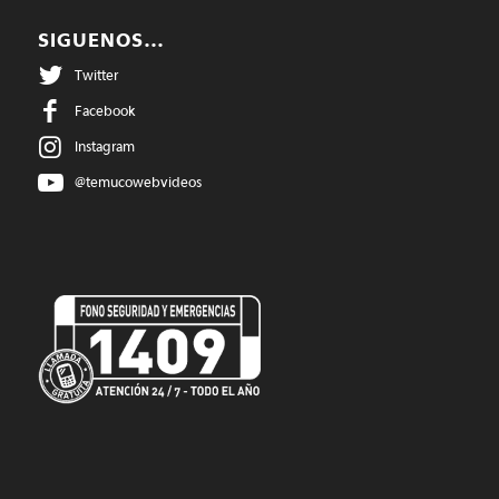
SIGUENOS…
Twitter
Facebook
Instagram
@temucowebvideos