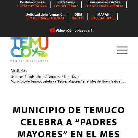
Postulaciones a
Plataforma
Transparencia Activa
CARGOS PÚBLICOS
LEY DEL LOBBY
LEY DE TRANSPARENCIA
Solicitud de Información
OIRS
MAPAS
LEY DE TRANSPARENCIA
DIGITAL
INTERACTIVOS
Video ¿Cómo Navegar?
Noticias
Usted está aquí:
Inicio
/
Noticias
/
Noticias
/
Municipio de Temuco celebra a “Padres Mayores” en el Mes del Buen Trato a l...
MUNICIPIO DE TEMUCO
CELEBRA A “PADRES
MAYORES” EN EL MES