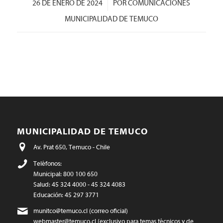
/
26 DE ENERO DE 2024
POR
COMUNICACIONES
MUNICIPALIDAD DE TEMUCO
MUNICIPALIDAD DE TEMUCO
Av. Prat 650, Temuco - Chile
Teléfonos:
Municipal: 800 100 650
Salud: 45 324 4000 - 45 324 4083
Educación: 45 297 3771
munitco@temuco.cl
(correo oficial)
webmaster@temuco.cl
(exclusivo para temas técnicos y de