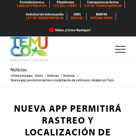
Postulaciones a
Plataforma
Transparencia Activa
CARGOS PÚBLICOS
LEY DEL LOBBY
LEY DE TRANSPARENCIA
Solicitud de Información
OIRS
MAPAS
LEY DE TRANSPARENCIA
DIGITAL
INTERACTIVOS
Video ¿Cómo Navegar?
Noticias
Usted está aquí:
Inicio
/
Noticias
/
Noticias
/
Nueva app permitirá rastreo y localización de vehículos robados en Tem...
NUEVA APP PERMITIRÁ
RASTREO Y
LOCALIZACIÓN DE