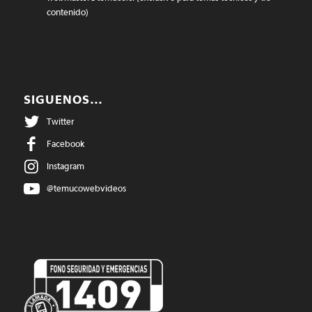
contenido)
SIGUENOS…
Twitter
Facebook
Instagram
@temucowebvideos