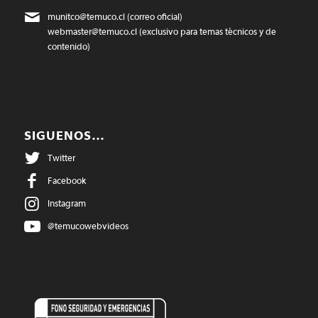
munitco@temuco.cl
(correo oficial)
webmaster@temuco.cl
(exclusivo para temas técnicos y de
contenido)
SIGUENOS…
Twitter
Facebook
Instagram
@temucowebvideos