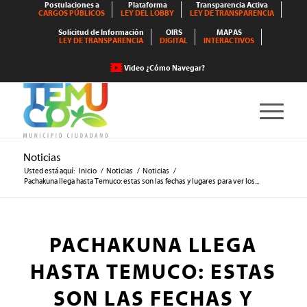
Postulaciones a
Plataforma
Transparencia Activa
CARGOS PÚBLICOS
LEY DEL LOBBY
LEY DE TRANSPARENCIA
Solicitud de Información
OIRS
MAPAS
LEY DE TRANSPARENCIA
DIGITAL
INTERACTIVOS
Video ¿Cómo Navegar?
Noticias
Usted está aquí:
Inicio
/
Noticias
/
Noticias
/
Pachakuna llega hasta Temuco: estas son las fechas y lugares para ver los...
PACHAKUNA LLEGA
HASTA TEMUCO: ESTAS
SON LAS FECHAS Y