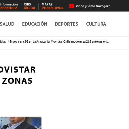
 Información
OIRS
MAPAS
Video ¿Cómo Navegar?
NSPARENCIA
DIGITAL
INTERACTIVOS
SALUD
EDUCACIÓN
DEPORTES
CULTURA
icias
/
Nueva era 5G en La Araucanía: Movistar Chile moderniza 265 antenas en ...
OVISTAR
N ZONAS