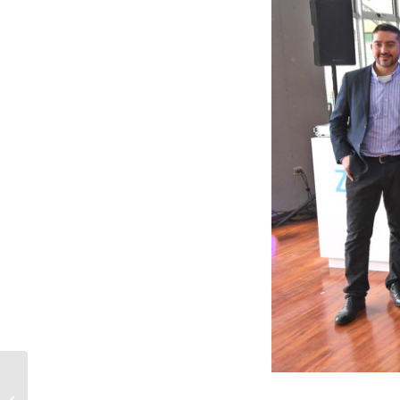
Temuquense hace
historia: “KRIOS” se