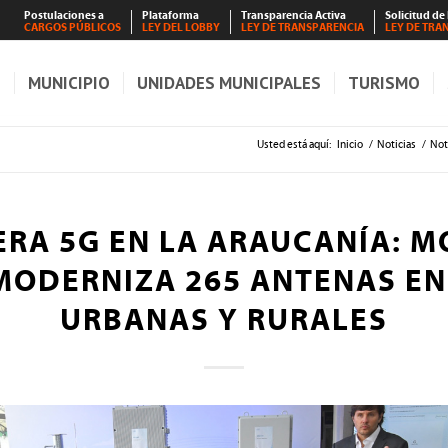
Postulaciones a
Plataforma
Transparencia Activa
Solicitud de
CARGOS PÚBLICOS
LEY DEL LOBBY
LEY DE TRANSPARENCIA
LEY DE TRA
S
MUNICIPIO
UNIDADES MUNICIPALES
TURISMO
Usted está aquí:
Inicio
/
Noticias
/
Not
ERA 5G EN LA ARAUCANÍA: M
MODERNIZA 265 ANTENAS E
URBANAS Y RURALES