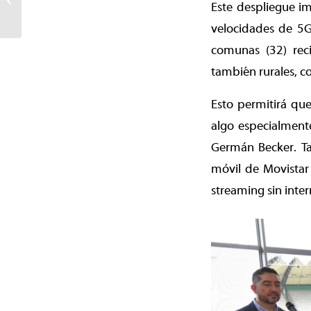
Este despliegue i
corona campeón mundial
de cartas Dragon...
velocidades de 5G 
comunas (32) reci
también rurales, c
Esto permitirá qu
algo especialment
Germán Becker. Ta
móvil de Movistar 
streaming sin inter